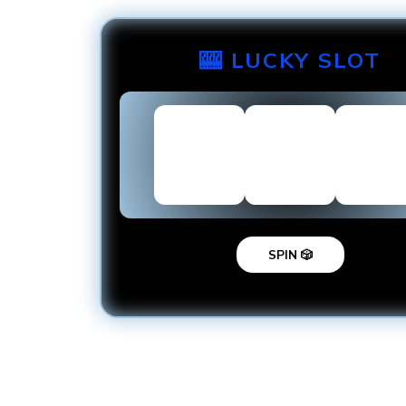
🎰 LUCKY SLOT
SPIN 🎲