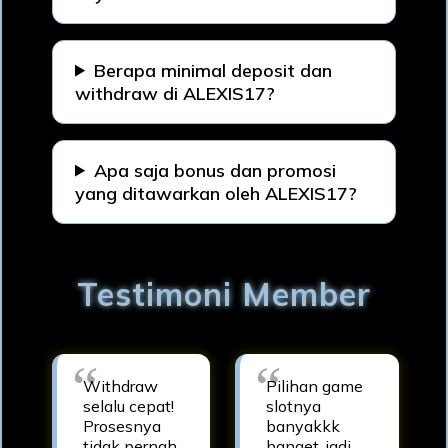
Berapa minimal deposit dan
withdraw di ALEXIS17?
Apa saja bonus dan promosi
yang ditawarkan oleh ALEXIS17?
Testimoni Member
Withdraw
Pilihan game
selalu cepat!
slotnya
Prosesnya
banyakkk
tidak pernah
banget, jadi