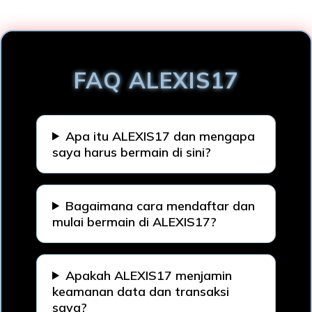
Loading...
FAQ ALEXIS17
Apa itu ALEXIS17 dan mengapa
saya harus bermain di sini?
Bagaimana cara mendaftar dan
mulai bermain di ALEXIS17?
Apakah ALEXIS17 menjamin
keamanan data dan transaksi
saya?