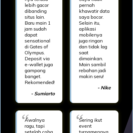
lebih gacor
pernah
dibanding
khawatir data
situs lain.
saya bocor.
Baru main 1
Selain itu,
jam sudah
aplikasi
dapat
mobilenya
sensational
juga ringan
di Gates of
dan tidak lag
Olympus.
saat
Deposit via
dimainkan.
e-wallet juga
Main sambil
gampang
rebahan jadi
banget.
makin seru!
Rekomended!
- Nike
- Sumiarto
Awalnya
Sering ikut
ragu, tapi
event
setelah coba
turnamennya,