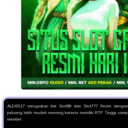
ALEXIS17 merupakan link Slot88 dan Slot777 Resmi dengan
peluang lebih mudah menang karena memiliki RTP Tinggi sampa
member.