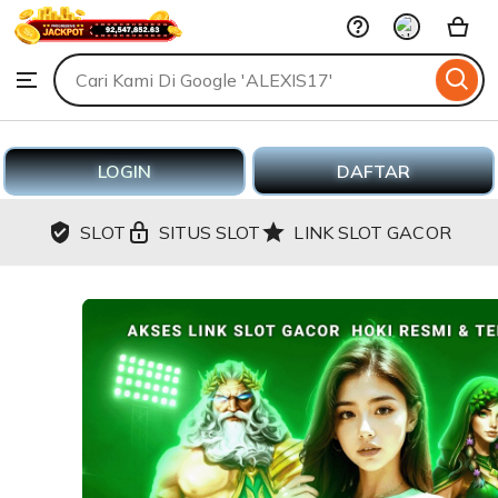
ALEXIS17
Skip
to
Search
Browse
ontent
for
items
or
shops
LOGIN
DAFTAR
SLOT
SITUS SLOT
LINK SLOT GACOR