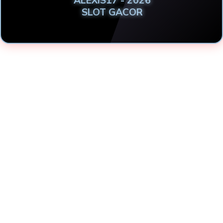
SLOT GACOR