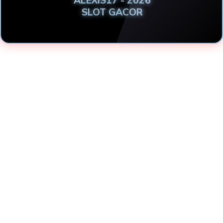
SLOT GACOR