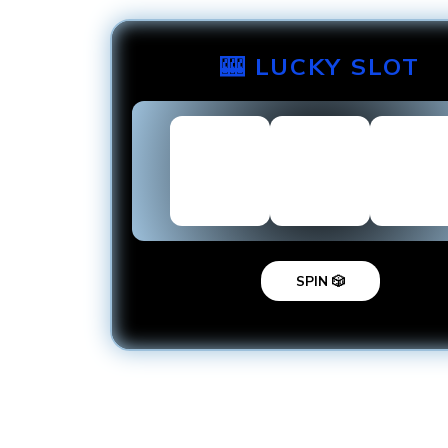
🎰 LUCKY SLOT
SPIN 🎲