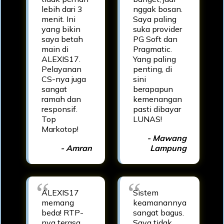
lebih dari 3
nggak bosan.
menit. Ini
Saya paling
yang bikin
suka provider
saya betah
PG Soft dan
main di
Pragmatic.
ALEXIS17.
Yang paling
Pelayanan
penting, di
CS-nya juga
sini
sangat
berapapun
ramah dan
kemenangan
responsif.
pasti dibayar
Top
LUNAS!
Markotop!
- Mawang
- Amran
Lampung
ALEXIS17
Sistem
memang
keamanannya
beda! RTP-
sangat bagus.
nya terasa
Saya tidak