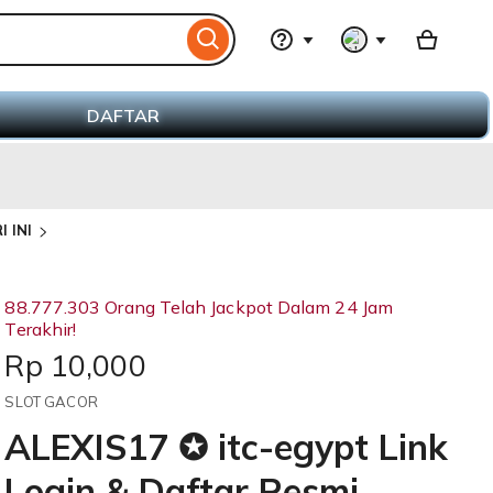
DAFTAR
 INI
88.777.303 Orang Telah Jackpot Dalam 24 Jam
Terakhir!
Price:
Rp 10,000
SLOT GACOR
ALEXIS17 ✪ itc-egypt Link
Login & Daftar Resmi