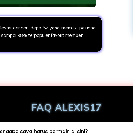
Resmi dengan depo 5k yang memiliki peluang
 sampai 98% terpopuler favorit member.
FAQ ALEXIS17
ngapa saya harus bermain di sini?