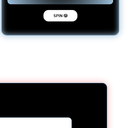
SPIN 🎲