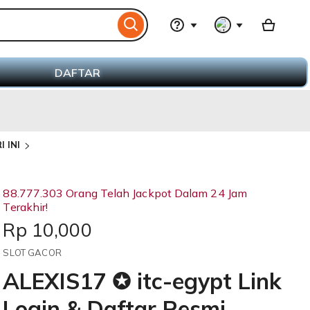
DAFTAR
 INI
88.777.303 Orang Telah Jackpot Dalam 24 Jam
Terakhir!
Price:
Rp 10,000
SLOT GACOR
ALEXIS17 ✪ itc-egypt Link
Login & Daftar Resmi