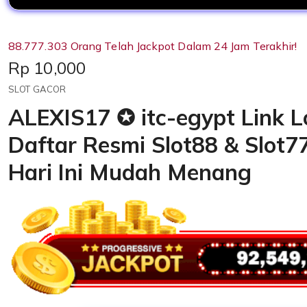
88.777.303 Orang Telah Jackpot Dalam 24 Jam Terakhir!
Price:
Rp 10,000
SLOT GACOR
ALEXIS17 ✪ itc-egypt Link L
Daftar Resmi Slot88 & Slot7
Hari Ini Mudah Menang