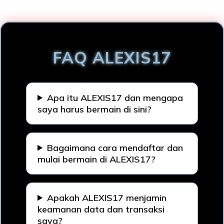
Loading...
FAQ ALEXIS17
Apa itu ALEXIS17 dan mengapa
saya harus bermain di sini?
Bagaimana cara mendaftar dan
mulai bermain di ALEXIS17?
Apakah ALEXIS17 menjamin
keamanan data dan transaksi
saya?