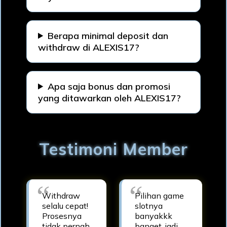
Berapa minimal deposit dan
withdraw di ALEXIS17?
Apa saja bonus dan promosi
yang ditawarkan oleh ALEXIS17?
Testimoni Member
Withdraw
Pilihan game
selalu cepat!
slotnya
Prosesnya
banyakkk
tidak pernah
banget, jadi