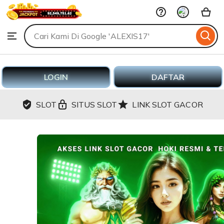
ALEXIS17
Skip
to
Search
Browse
ontent
for
items
or
shops
LOGIN
DAFTAR
SLOT
SITUS SLOT
LINK SLOT GACOR