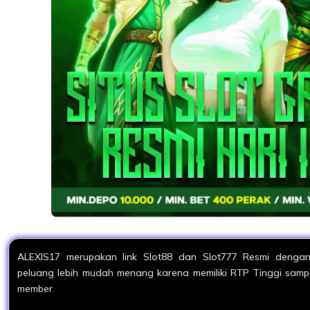
ALEXIS17 merupakan link Slot88 dan Slot777 Resmi dengan
peluang lebih mudah menang karena memiliki RTP Tinggi sampa
member.