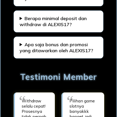
Berapa minimal deposit dan
withdraw di ALEXIS17?
Apa saja bonus dan promosi
yang ditawarkan oleh ALEXIS17?
Testimoni Member
Withdraw
Pilihan game
selalu cepat!
slotnya
Prosesnya
banyakkk
tidak pernah
banget, jadi