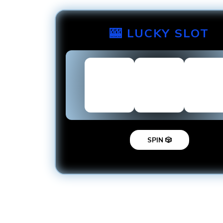
🎰 LUCKY SLOT
SPIN 🎲