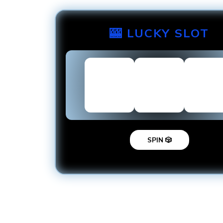
🎰 LUCKY SLOT
SPIN 🎲