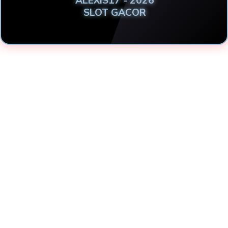
SLOT GACOR