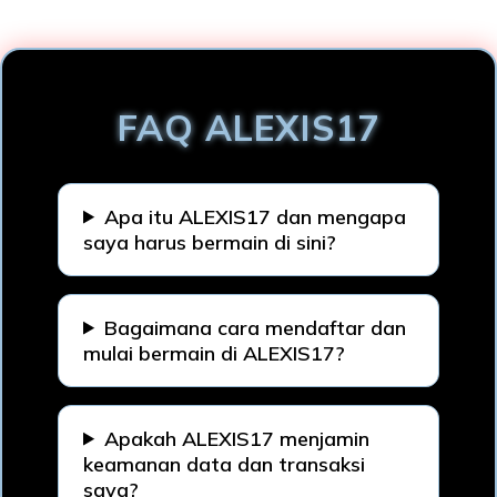
Loading...
FAQ ALEXIS17
Apa itu ALEXIS17 dan mengapa
saya harus bermain di sini?
Bagaimana cara mendaftar dan
mulai bermain di ALEXIS17?
Apakah ALEXIS17 menjamin
keamanan data dan transaksi
saya?