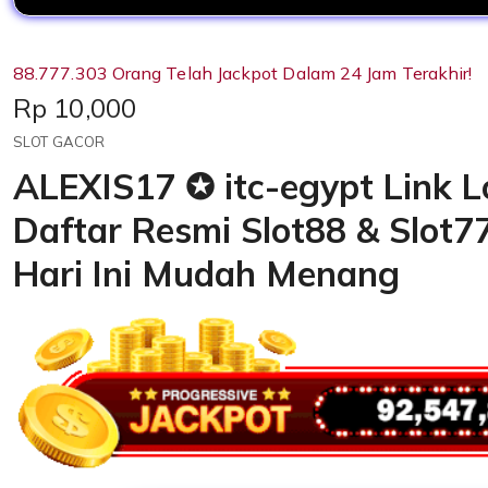
88.777.303 Orang Telah Jackpot Dalam 24 Jam Terakhir!
Price:
Rp 10,000
SLOT GACOR
ALEXIS17 ✪ itc-egypt Link L
Daftar Resmi Slot88 & Slot7
Hari Ini Mudah Menang