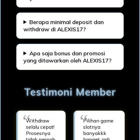
Berapa minimal deposit dan
withdraw di ALEXIS17?
Apa saja bonus dan promosi
yang ditawarkan oleh ALEXIS17?
Testimoni Member
Withdraw
Pilihan game
selalu cepat!
slotnya
Prosesnya
banyakkk
tidak pernah
banget, jadi