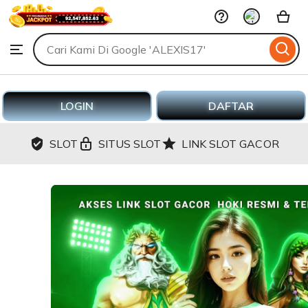
ALEXIS17
Skip
to
Search
Browse
ontent
for
items
or
shops
LOGIN
DAFTAR
SLOT
SITUS SLOT
LINK SLOT GACOR