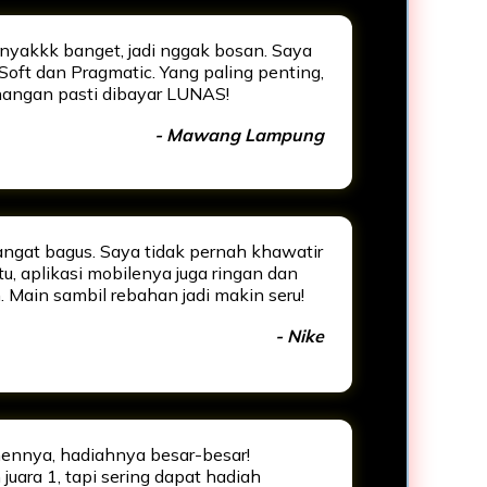
nyakkk banget, jadi nggak bosan. Saya
Soft dan Pragmatic. Yang paling penting,
nangan pasti dibayar LUNAS!
- Mawang Lampung
gat bagus. Saya tidak pernah khawatir
tu, aplikasi mobilenya juga ringan dan
. Main sambil rebahan jadi makin seru!
- Nike
mennya, hadiahnya besar-besar!
uara 1, tapi sering dapat hadiah