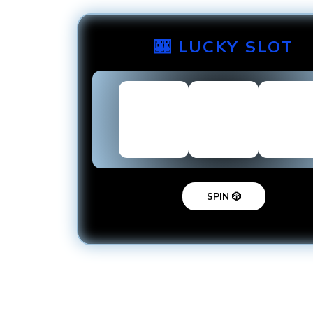
🎰 LUCKY SLOT
SPIN 🎲