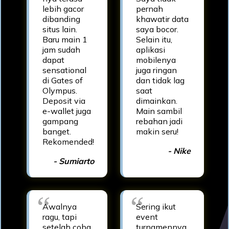
lebih gacor
pernah
dibanding
khawatir data
situs lain.
saya bocor.
Baru main 1
Selain itu,
jam sudah
aplikasi
dapat
mobilenya
sensational
juga ringan
di Gates of
dan tidak lag
Olympus.
saat
Deposit via
dimainkan.
e-wallet juga
Main sambil
gampang
rebahan jadi
banget.
makin seru!
Rekomended!
- Nike
- Sumiarto
Awalnya
Sering ikut
ragu, tapi
event
setelah coba
turnamennya,