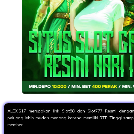
ALEXIS17 merupakan link Slot88 dan Slot777 Resmi dengan
peluang lebih mudah menang karena memiliki RTP Tinggi sampa
member.