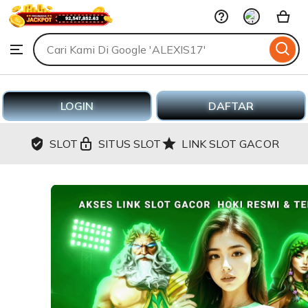
ALEXIS17
Skip
to
Search
Browse
ontent
for
items
or
shops
LOGIN
DAFTAR
SLOT
SITUS SLOT
LINK SLOT GACOR