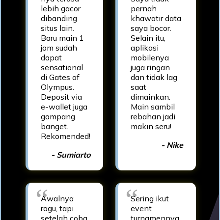
lebih gacor
pernah
dibanding
khawatir data
situs lain.
saya bocor.
Baru main 1
Selain itu,
jam sudah
aplikasi
dapat
mobilenya
sensational
juga ringan
di Gates of
dan tidak lag
Olympus.
saat
Deposit via
dimainkan.
e-wallet juga
Main sambil
gampang
rebahan jadi
banget.
makin seru!
Rekomended!
- Nike
- Sumiarto
Awalnya
Sering ikut
ragu, tapi
event
setelah coba
turnamennya,