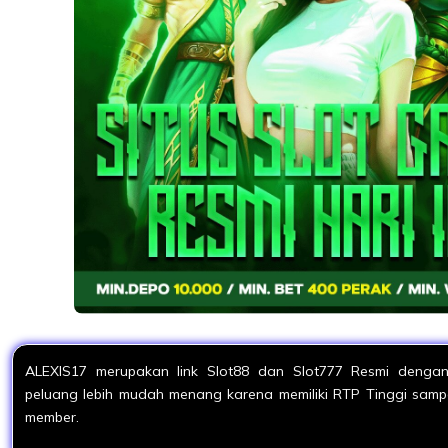
ALEXIS17 merupakan link Slot88 dan Slot777 Resmi dengan
peluang lebih mudah menang karena memiliki RTP Tinggi sampa
member.