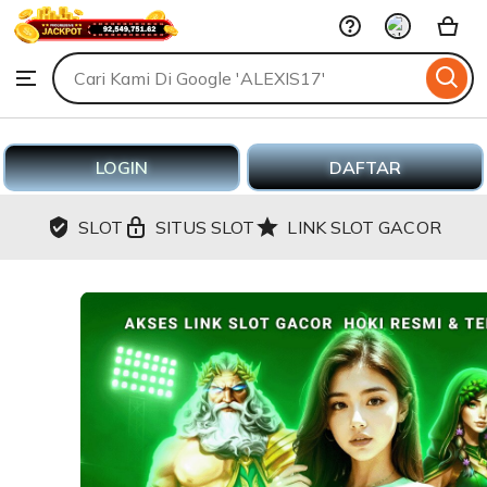
ALEXIS17
Skip
to
Search
Browse
ontent
for
items
or
shops
LOGIN
DAFTAR
SLOT
SITUS SLOT
LINK SLOT GACOR