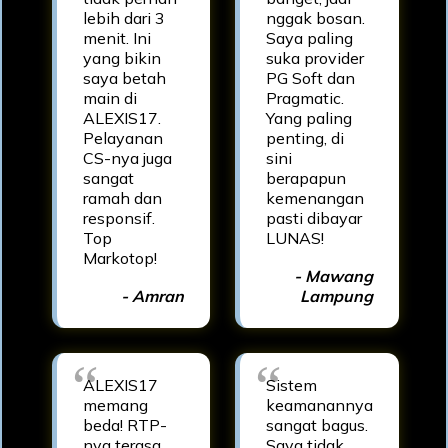
lebih dari 3
nggak bosan.
menit. Ini
Saya paling
yang bikin
suka provider
saya betah
PG Soft dan
main di
Pragmatic.
ALEXIS17.
Yang paling
Pelayanan
penting, di
CS-nya juga
sini
sangat
berapapun
ramah dan
kemenangan
responsif.
pasti dibayar
Top
LUNAS!
Markotop!
- Mawang
- Amran
Lampung
ALEXIS17
Sistem
memang
keamanannya
beda! RTP-
sangat bagus.
nya terasa
Saya tidak