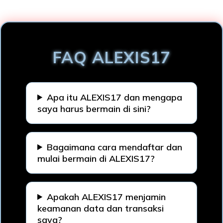
Loading...
FAQ ALEXIS17
Apa itu ALEXIS17 dan mengapa
saya harus bermain di sini?
Bagaimana cara mendaftar dan
mulai bermain di ALEXIS17?
Apakah ALEXIS17 menjamin
keamanan data dan transaksi
saya?