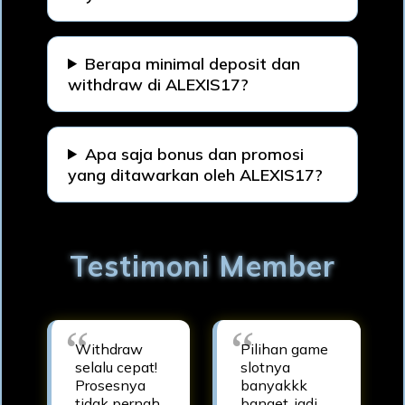
Berapa minimal deposit dan
withdraw di ALEXIS17?
Apa saja bonus dan promosi
yang ditawarkan oleh ALEXIS17?
Testimoni Member
Withdraw
Pilihan game
selalu cepat!
slotnya
Prosesnya
banyakkk
tidak pernah
banget, jadi