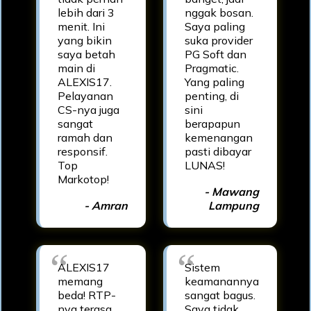
lebih dari 3
nggak bosan.
menit. Ini
Saya paling
yang bikin
suka provider
saya betah
PG Soft dan
main di
Pragmatic.
ALEXIS17.
Yang paling
Pelayanan
penting, di
CS-nya juga
sini
sangat
berapapun
ramah dan
kemenangan
responsif.
pasti dibayar
Top
LUNAS!
Markotop!
- Mawang
- Amran
Lampung
ALEXIS17
Sistem
memang
keamanannya
beda! RTP-
sangat bagus.
nya terasa
Saya tidak