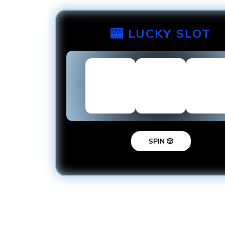
🎰 LUCKY SLOT
SPIN 🎲