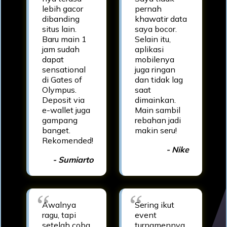
lebih gacor
pernah
dibanding
khawatir data
situs lain.
saya bocor.
Baru main 1
Selain itu,
jam sudah
aplikasi
dapat
mobilenya
sensational
juga ringan
di Gates of
dan tidak lag
Olympus.
saat
Deposit via
dimainkan.
e-wallet juga
Main sambil
gampang
rebahan jadi
banget.
makin seru!
Rekomended!
- Nike
- Sumiarto
Awalnya
Sering ikut
ragu, tapi
event
setelah coba
turnamennya,