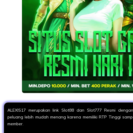
ALEXIS17 merupakan link Slot88 dan Slot777 Resmi dengan
peluang lebih mudah menang karena memiliki RTP Tinggi sampa
member.