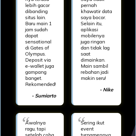
lebih gacor
pernah
dibanding
khawatir data
situs lain.
saya bocor.
Baru main 1
Selain itu,
jam sudah
aplikasi
dapat
mobilenya
sensational
juga ringan
di Gates of
dan tidak lag
Olympus.
saat
Deposit via
dimainkan.
e-wallet juga
Main sambil
gampang
rebahan jadi
banget.
makin seru!
Rekomended!
- Nike
- Sumiarto
Awalnya
Sering ikut
ragu, tapi
event
setelah coba
turnamennya,