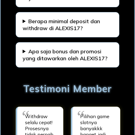
Berapa minimal deposit dan
withdraw di ALEXIS17?
Apa saja bonus dan promosi
yang ditawarkan oleh ALEXIS17?
Testimoni Member
Withdraw
Pilihan game
selalu cepat!
slotnya
Prosesnya
banyakkk
tidak pernah
banget, jadi