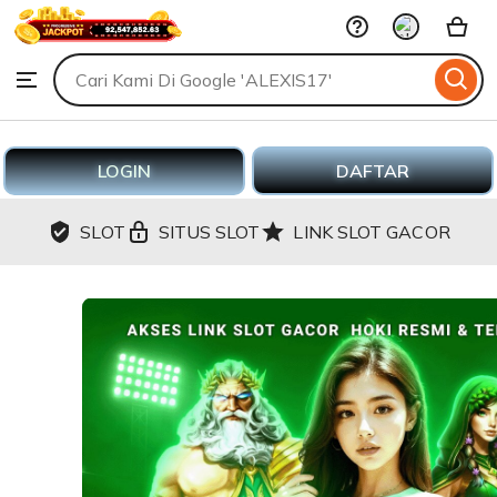
ALEXIS17
Skip
to
Search
Browse
ontent
for
items
or
shops
LOGIN
DAFTAR
SLOT
SITUS SLOT
LINK SLOT GACOR