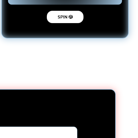
SPIN 🎲