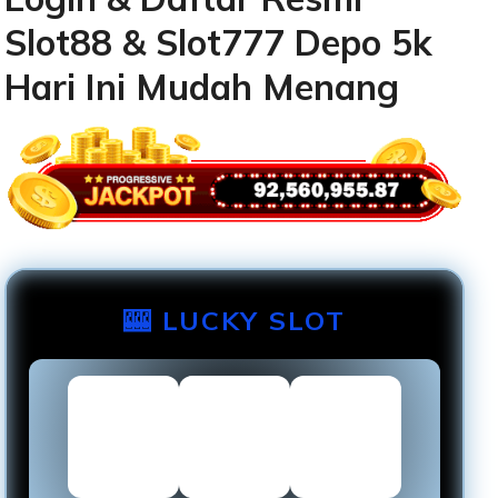
Slot88 & Slot777 Depo 5k
Hari Ini Mudah Menang
🎰 LUCKY SLOT