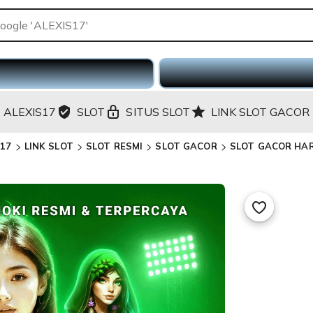
ALEXIS17
SLOT
SITUS SLOT
LINK SLOT GACOR
S17
LINK SLOT
SLOT RESMI
SLOT GACOR
SLOT GACOR HARI