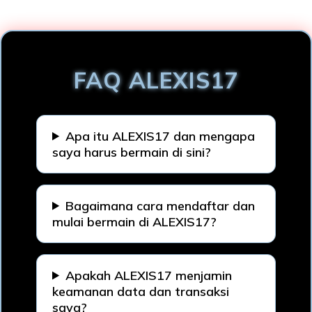
Loading...
FAQ ALEXIS17
Apa itu ALEXIS17 dan mengapa
saya harus bermain di sini?
Bagaimana cara mendaftar dan
mulai bermain di ALEXIS17?
Apakah ALEXIS17 menjamin
keamanan data dan transaksi
saya?