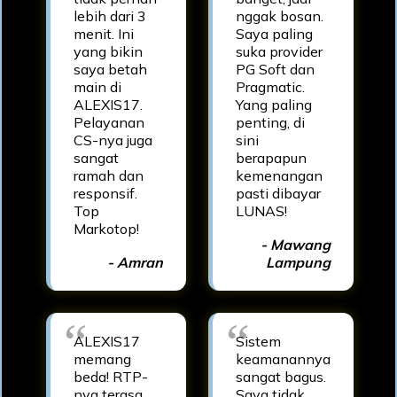
lebih dari 3
nggak bosan.
menit. Ini
Saya paling
yang bikin
suka provider
saya betah
PG Soft dan
main di
Pragmatic.
ALEXIS17.
Yang paling
Pelayanan
penting, di
CS-nya juga
sini
sangat
berapapun
ramah dan
kemenangan
responsif.
pasti dibayar
Top
LUNAS!
Markotop!
- Mawang
- Amran
Lampung
ALEXIS17
Sistem
memang
keamanannya
beda! RTP-
sangat bagus.
nya terasa
Saya tidak