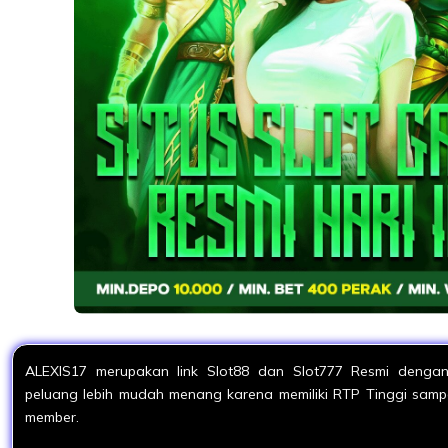
ALEXIS17 merupakan link Slot88 dan Slot777 Resmi dengan
peluang lebih mudah menang karena memiliki RTP Tinggi sampa
member.