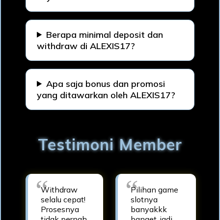
Berapa minimal deposit dan
withdraw di ALEXIS17?
Apa saja bonus dan promosi
yang ditawarkan oleh ALEXIS17?
Testimoni Member
Withdraw
Pilihan game
selalu cepat!
slotnya
Prosesnya
banyakkk
tidak pernah
banget, jadi