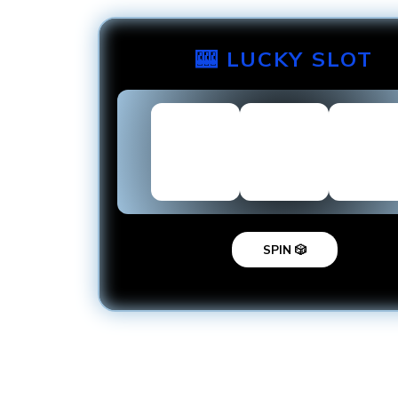
🎰 LUCKY SLOT
SPIN 🎲