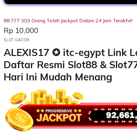
88.777.303 Orang Telah Jackpot Dalam 24 Jam Terakhir!
Price:
Rp 10,000
SLOT GACOR
ALEXIS17 ✪ itc-egypt Link L
Daftar Resmi Slot88 & Slot7
Hari Ini Mudah Menang