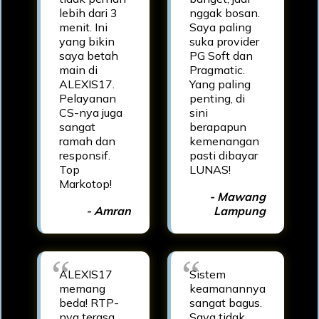
lebih dari 3
nggak bosan.
menit. Ini
Saya paling
yang bikin
suka provider
saya betah
PG Soft dan
main di
Pragmatic.
ALEXIS17.
Yang paling
Pelayanan
penting, di
CS-nya juga
sini
sangat
berapapun
ramah dan
kemenangan
responsif.
pasti dibayar
Top
LUNAS!
Markotop!
- Mawang
- Amran
Lampung
ALEXIS17
Sistem
memang
keamanannya
beda! RTP-
sangat bagus.
nya terasa
Saya tidak