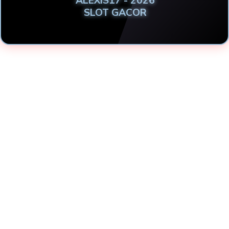
SLOT GACOR