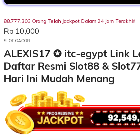
88.777.303 Orang Telah Jackpot Dalam 24 Jam Terakhir!
Price:
Rp 10,000
SLOT GACOR
ALEXIS17 ✪ itc-egypt Link L
Daftar Resmi Slot88 & Slot7
Hari Ini Mudah Menang