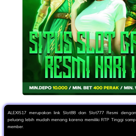
ALEXIS17 merupakan link Slot88 dan Slot777 Resmi dengan
peluang lebih mudah menang karena memiliki RTP Tinggi sampa
member.