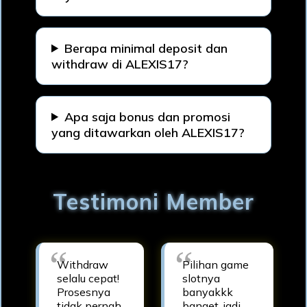
Berapa minimal deposit dan
withdraw di ALEXIS17?
Apa saja bonus dan promosi
yang ditawarkan oleh ALEXIS17?
Testimoni Member
Withdraw
Pilihan game
selalu cepat!
slotnya
Prosesnya
banyakkk
tidak pernah
banget, jadi