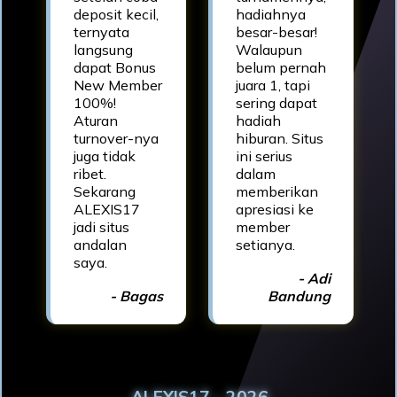
deposit kecil,
hadiahnya
ternyata
besar-besar!
langsung
Walaupun
dapat Bonus
belum pernah
New Member
juara 1, tapi
100%!
sering dapat
Aturan
hadiah
turnover-nya
hiburan. Situs
juga tidak
ini serius
ribet.
dalam
Sekarang
memberikan
ALEXIS17
apresiasi ke
jadi situs
member
andalan
setianya.
saya.
- Adi
- Bagas
Bandung
ALEXIS17 - 2026