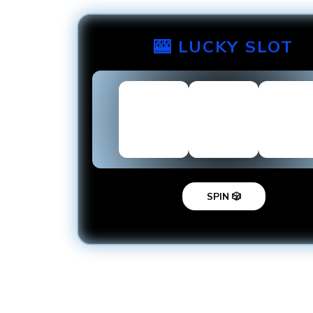
🎰 LUCKY SLOT
SPIN 🎲