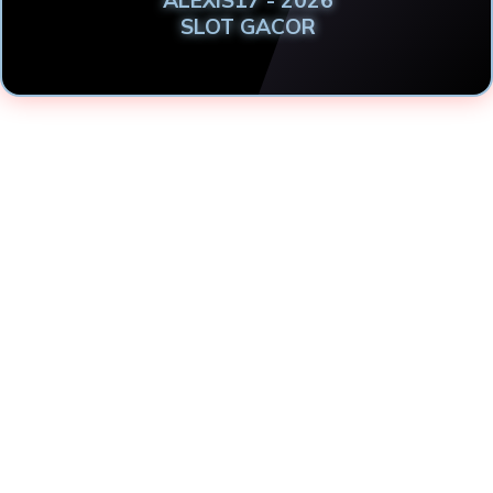
SLOT GACOR