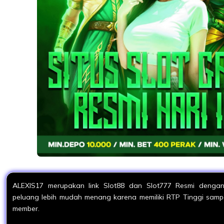
ALEXIS17 merupakan link Slot88 dan Slot777 Resmi dengan
peluang lebih mudah menang karena memiliki RTP Tinggi sampa
member.