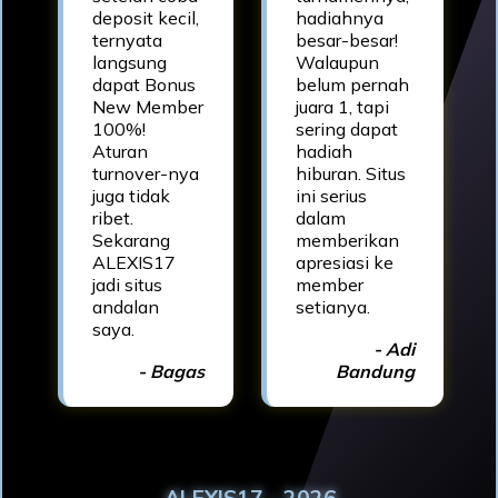
deposit kecil,
hadiahnya
ternyata
besar-besar!
langsung
Walaupun
dapat Bonus
belum pernah
New Member
juara 1, tapi
100%!
sering dapat
Aturan
hadiah
turnover-nya
hiburan. Situs
juga tidak
ini serius
ribet.
dalam
Sekarang
memberikan
ALEXIS17
apresiasi ke
jadi situs
member
andalan
setianya.
saya.
- Adi
- Bagas
Bandung
ALEXIS17 - 2026