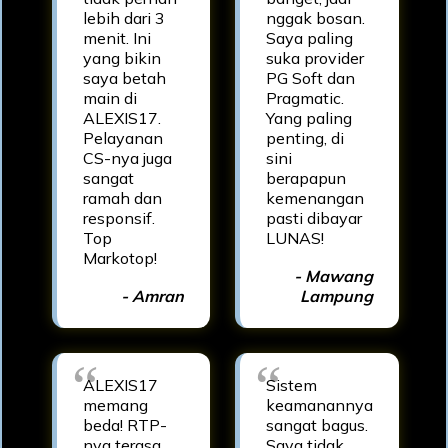
lebih dari 3
nggak bosan.
menit. Ini
Saya paling
yang bikin
suka provider
saya betah
PG Soft dan
main di
Pragmatic.
ALEXIS17.
Yang paling
Pelayanan
penting, di
CS-nya juga
sini
sangat
berapapun
ramah dan
kemenangan
responsif.
pasti dibayar
Top
LUNAS!
Markotop!
- Mawang
- Amran
Lampung
ALEXIS17
Sistem
memang
keamanannya
beda! RTP-
sangat bagus.
nya terasa
Saya tidak