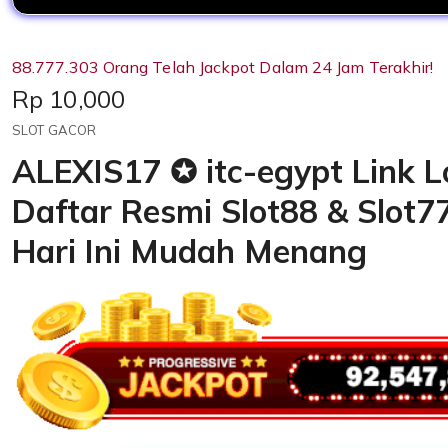
88.777.303 Orang Telah Jackpot Dalam 24 Jam Terakhir!
Price:
Rp 10,000
SLOT GACOR
ALEXIS17 ✪ itc-egypt Link L
Daftar Resmi Slot88 & Slot7
Hari Ini Mudah Menang