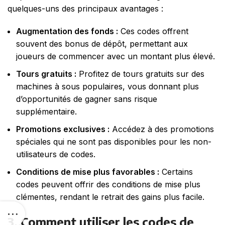
quelques-uns des principaux avantages :
Augmentation des fonds :
Ces codes offrent
souvent des bonus de dépôt, permettant aux
joueurs de commencer avec un montant plus élevé.
Tours gratuits :
Profitez de tours gratuits sur des
machines à sous populaires, vous donnant plus
d’opportunités de gagner sans risque
supplémentaire.
Promotions exclusives :
Accédez à des promotions
spéciales qui ne sont pas disponibles pour les non-
utilisateurs de codes.
Conditions de mise plus favorables :
Certains
codes peuvent offrir des conditions de mise plus
clémentes, rendant le retrait des gains plus facile.
3. Comment utiliser les codes de