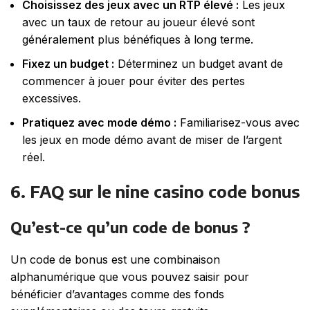
Choisissez des jeux avec un RTP élevé :
Les jeux
avec un taux de retour au joueur élevé sont
généralement plus bénéfiques à long terme.
Fixez un budget :
Déterminez un budget avant de
commencer à jouer pour éviter des pertes
excessives.
Pratiquez avec mode démo :
Familiarisez-vous avec
les jeux en mode démo avant de miser de l’argent
réel.
6. FAQ sur le nine casino code bonus
Qu’est-ce qu’un code de bonus ?
Un code de bonus est une combinaison
alphanumérique que vous pouvez saisir pour
bénéficier d’avantages comme des fonds