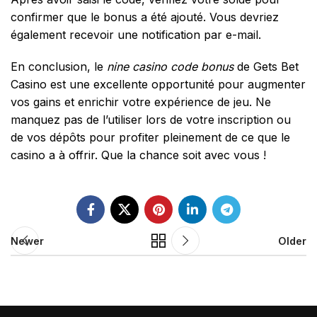
confirmer que le bonus a été ajouté. Vous devriez
également recevoir une notification par e-mail.
En conclusion, le
nine casino code bonus
de Gets Bet
Casino est une excellente opportunité pour augmenter
vos gains et enrichir votre expérience de jeu. Ne
manquez pas de l’utiliser lors de votre inscription ou
de vos dépôts pour profiter pleinement de ce que le
casino a à offrir. Que la chance soit avec vous !
Newer
Older