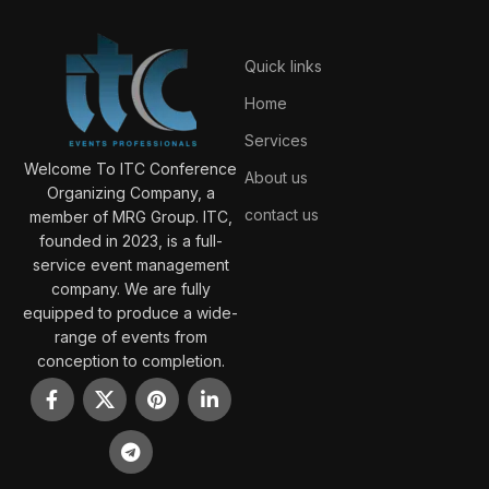
Quick links
Home
Services
Welcome To ITC Conference
About us
Organizing Company, a
contact us
member of MRG Group. ITC,
founded in 2023, is a full-
service event management
company. We are fully
equipped to produce a wide-
range of events from
conception to completion.