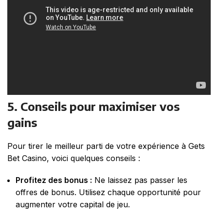
5. Conseils pour maximiser vos
gains
Pour tirer le meilleur parti de votre expérience à Gets
Bet Casino, voici quelques conseils :
Profitez des bonus :
Ne laissez pas passer les
offres de bonus. Utilisez chaque opportunité pour
augmenter votre capital de jeu.