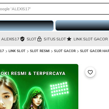
ALEXIS17
SLOT
SITUS SLOT
LINK SLOT GACOR
S17
LINK SLOT
SLOT RESMI
SLOT GACOR
SLOT GACOR HARI