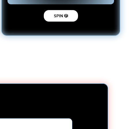
SPIN 🎲