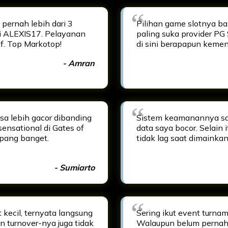
 pernah lebih dari 3
Pilihan game slotnya ba
di ALEXIS17. Pelayanan
paling suka provider PG 
f. Top Markotop!
di sini berapapun keme
- Amran
a lebih gacor dibanding
Sistem keamanannya san
sensational di Gates of
data saya bocor. Selain i
mpang banget.
tidak lag saat dimainkan
- Sumiarto
 kecil, ternyata langsung
Sering ikut event turna
turnover-nya juga tidak
Walaupun belum pernah j