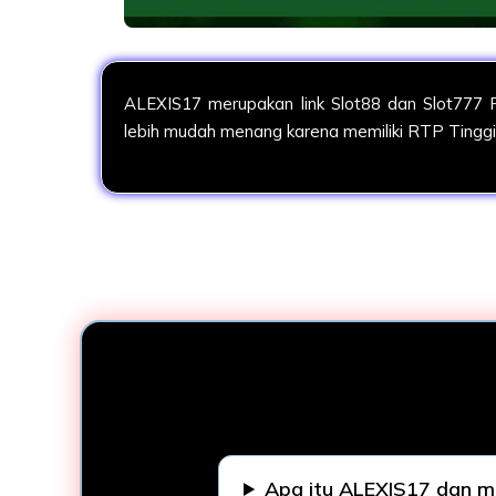
ALEXIS17 merupakan link Slot88 dan Slot777 
lebih mudah menang karena memiliki RTP Tinggi
Loading...
Apa itu ALEXIS17 dan me