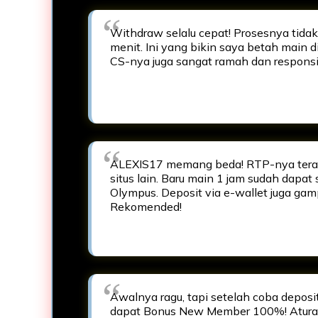
Withdraw selalu cepat! Prosesnya tidak
menit. Ini yang bikin saya betah main 
CS-nya juga sangat ramah dan responsi
ALEXIS17 memang beda! RTP-nya teras
situs lain. Baru main 1 jam sudah dapat 
Olympus. Deposit via e-wallet juga ga
Rekomended!
Awalnya ragu, tapi setelah coba deposit
dapat Bonus New Member 100%! Aturan 