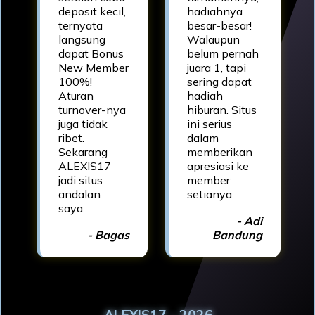
deposit kecil,
hadiahnya
ternyata
besar-besar!
langsung
Walaupun
dapat Bonus
belum pernah
New Member
juara 1, tapi
100%!
sering dapat
Aturan
hadiah
turnover-nya
hiburan. Situs
juga tidak
ini serius
ribet.
dalam
Sekarang
memberikan
ALEXIS17
apresiasi ke
jadi situs
member
andalan
setianya.
saya.
- Adi
- Bagas
Bandung
ALEXIS17 - 2026