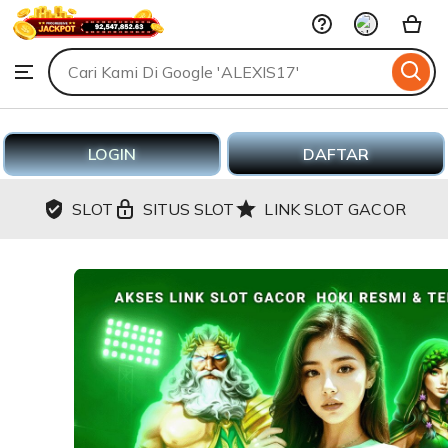
ALEXIS17
Skip
to
Search
Browse
ontent
for
items
or
shops
LOGIN
DAFTAR
SLOT
SITUS SLOT
LINK SLOT GACOR