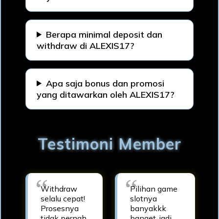
Berapa minimal deposit dan
withdraw di ALEXIS17?
Apa saja bonus dan promosi
yang ditawarkan oleh ALEXIS17?
Testimoni Member
Withdraw
Pilihan game
selalu cepat!
slotnya
Prosesnya
banyakkk
tidak pernah
banget, jadi