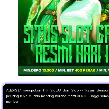
ALEXIS17 merupakan link Slot88 dan Slot777 Resmi dengan
peluang lebih mudah menang karena memiliki RTP Tinggi sampa
member.