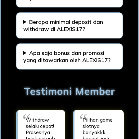
Berapa minimal deposit dan
withdraw di ALEXIS17?
Apa saja bonus dan promosi
yang ditawarkan oleh ALEXIS17?
Testimoni Member
Withdraw
Pilihan game
selalu cepat!
slotnya
Prosesnya
banyakkk
tidak pernah
banget, jadi