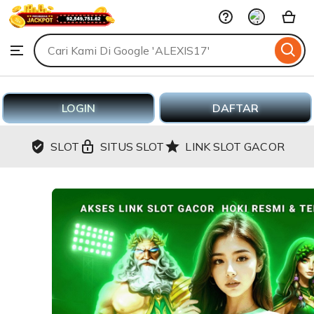
ALEXIS17
Skip
to
Search
Browse
ontent
for
items
or
shops
LOGIN
DAFTAR
SLOT
SITUS SLOT
LINK SLOT GACOR