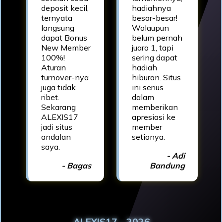
deposit kecil,
hadiahnya
ternyata
besar-besar!
langsung
Walaupun
dapat Bonus
belum pernah
New Member
juara 1, tapi
100%!
sering dapat
Aturan
hadiah
turnover-nya
hiburan. Situs
juga tidak
ini serius
ribet.
dalam
Sekarang
memberikan
ALEXIS17
apresiasi ke
jadi situs
member
andalan
setianya.
saya.
- Adi
- Bagas
Bandung
ALEXIS17 - 2026