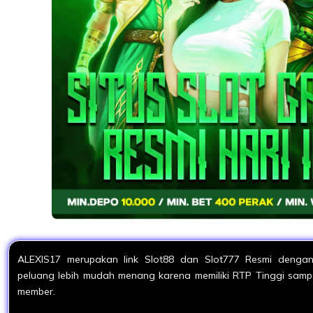
ALEXIS17 merupakan link Slot88 dan Slot777 Resmi dengan
peluang lebih mudah menang karena memiliki RTP Tinggi sampa
member.