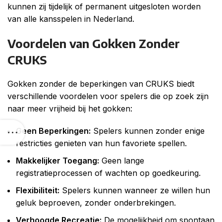
kunnen zij tijdelijk of permanent uitgesloten worden
van alle kansspelen in Nederland.
Voordelen van Gokken Zonder
CRUKS
Gokken zonder de beperkingen van CRUKS biedt
verschillende voordelen voor spelers die op zoek zijn
naar meer vrijheid bij het gokken:
Geen Beperkingen:
Spelers kunnen zonder enige
restricties genieten van hun favoriete spellen.
Makkelijker Toegang:
Geen lange
registratieprocessen of wachten op goedkeuring.
Flexibiliteit:
Spelers kunnen wanneer ze willen hun
geluk beproeven, zonder onderbrekingen.
Verhoogde Recreatie:
De mogelijkheid om spontaan