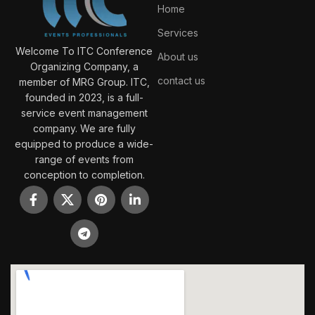
Home
Services
Welcome To ITC Conference
About us
Organizing Company, a
contact us
member of MRG Group. ITC,
founded in 2023, is a full-
service event management
company. We are fully
equipped to produce a wide-
range of events from
conception to completion.