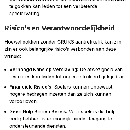
te gokken kan leiden tot een verbeterde
speelervaring.
Risico’s en Verantwoordelijkheid
Hoewel gokken zonder CRUKS aantrekkelijk kan zijn,
zijn er ook belangrijke risico’s verbonden aan deze
vrijheid:
Verhoogd Kans op Verslaving:
De afwezigheid van
restricties kan leiden tot ongecontroleerd gokgedrag.
Financiële Risico’s:
Spelers kunnen onbewust
hogere bedragen inzetten dan ze zich kunnen
veroorloven.
Geen Hulp Binnen Bereik:
Voor spelers die hulp
nodig hebben, is er mogelijk minder toegang tot
ondersteunende diensten.