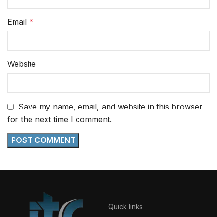
Email
*
Website
Save my name, email, and website in this browser
for the next time I comment.
Quick links