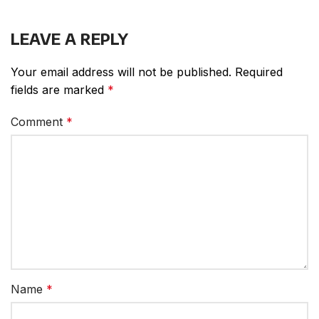
LEAVE A REPLY
Your email address will not be published.
Required
fields are marked
*
Comment
*
Name
*