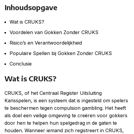
Inhoudsopgave
Wat is CRUKS?
Voordelen van Gokken Zonder CRUKS
Risico’s en Verantwoordelijkheid
Populaire Spellen bij Gokken Zonder CRUKS
Conclusie
Wat is CRUKS?
CRUKS, of het Centraal Register Uitsluiting
Kansspelen, is een systeem dat is ingesteld om spelers
te beschermen tegen compulsion gambling. Het heeft
als doel een veilige omgeving te creëren voor gokkers
door hen te helpen hun spelgedrag in de gaten te
houden. Wanneer iemand zich registreert in CRUKS,