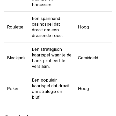
bonussen.
Een spannend
casinospel dat
Roulette
Hoog
draait om een
draaiende roue.
Een strategisch
kaartspel waar je de
Blackjack
Gemiddeld
bank probeert te
verslaan.
Een populair
kaartspel dat draait
Poker
Hoog
om strategie en
bluf.