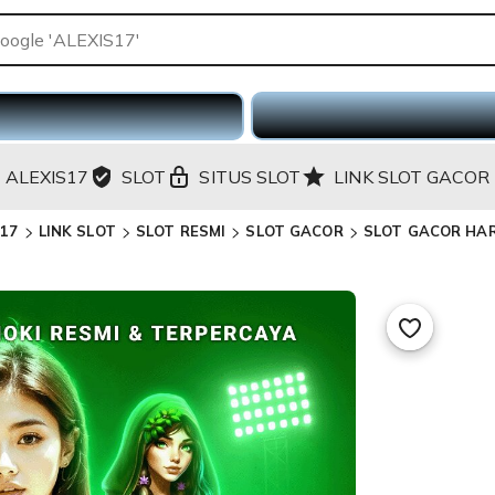
ALEXIS17
SLOT
SITUS SLOT
LINK SLOT GACOR
S17
LINK SLOT
SLOT RESMI
SLOT GACOR
SLOT GACOR HARI