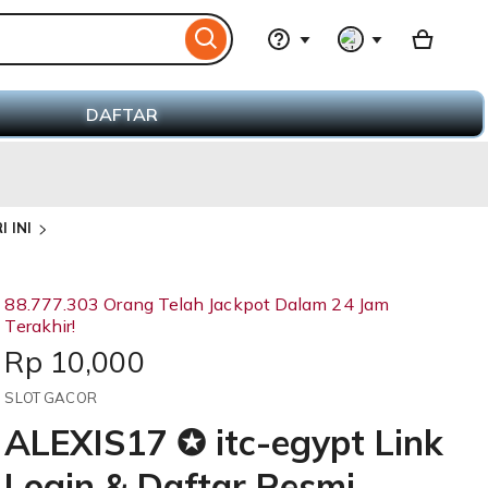
DAFTAR
 INI
88.777.303 Orang Telah Jackpot Dalam 24 Jam
Terakhir!
Price:
Rp 10,000
SLOT GACOR
ALEXIS17 ✪ itc-egypt Link
Login & Daftar Resmi