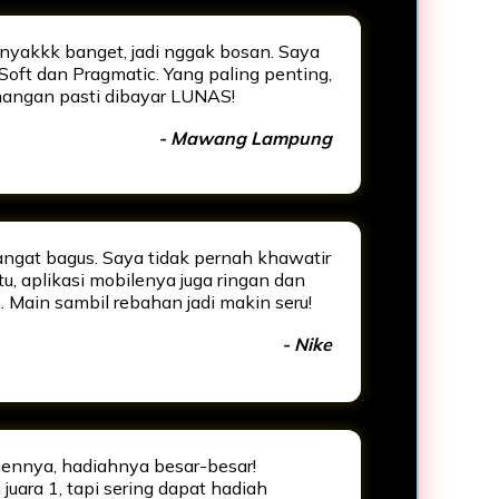
nyakkk banget, jadi nggak bosan. Saya
Soft dan Pragmatic. Yang paling penting,
nangan pasti dibayar LUNAS!
- Mawang Lampung
gat bagus. Saya tidak pernah khawatir
tu, aplikasi mobilenya juga ringan dan
. Main sambil rebahan jadi makin seru!
- Nike
mennya, hadiahnya besar-besar!
uara 1, tapi sering dapat hadiah