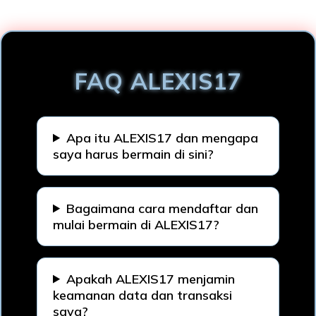
Loading...
FAQ ALEXIS17
Apa itu ALEXIS17 dan mengapa
saya harus bermain di sini?
Bagaimana cara mendaftar dan
mulai bermain di ALEXIS17?
Apakah ALEXIS17 menjamin
keamanan data dan transaksi
saya?