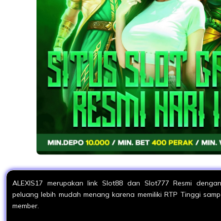
ALEXIS17 merupakan link Slot88 dan Slot777 Resmi dengan
peluang lebih mudah menang karena memiliki RTP Tinggi sampa
member.