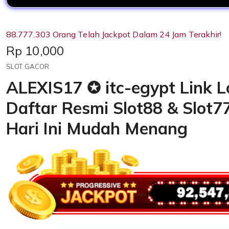
88.777.303 Orang Telah Jackpot Dalam 24 Jam Terakhir!
Price:
Rp 10,000
SLOT GACOR
ALEXIS17 ✪ itc-egypt Link L
Daftar Resmi Slot88 & Slot7
Hari Ini Mudah Menang