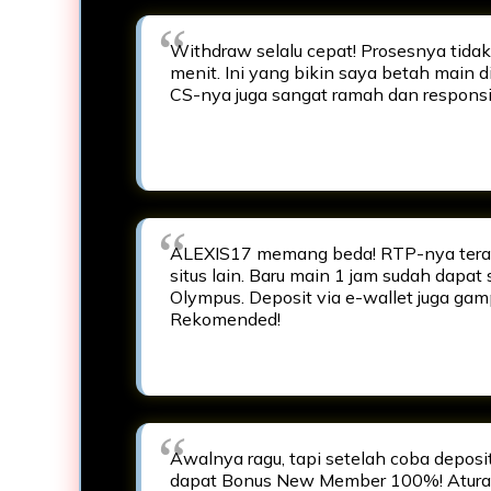
Withdraw selalu cepat! Prosesnya tidak
menit. Ini yang bikin saya betah main 
CS-nya juga sangat ramah dan responsi
ALEXIS17 memang beda! RTP-nya teras
situs lain. Baru main 1 jam sudah dapat 
Olympus. Deposit via e-wallet juga ga
Rekomended!
Awalnya ragu, tapi setelah coba deposit
dapat Bonus New Member 100%! Aturan 