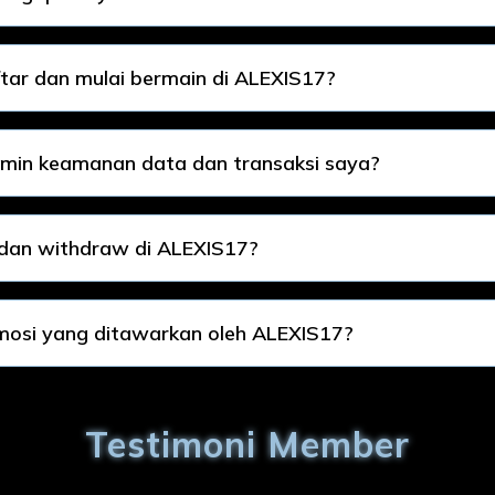
ar dan mulai bermain di ALEXIS17?
min keamanan data dan transaksi saya?
 dan withdraw di ALEXIS17?
mosi yang ditawarkan oleh ALEXIS17?
Testimoni Member