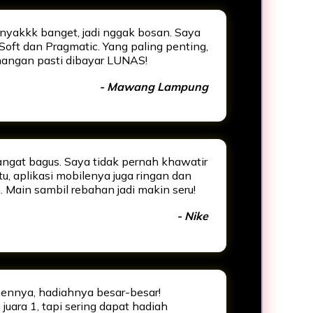
nyakkk banget, jadi nggak bosan. Saya
Soft dan Pragmatic. Yang paling penting,
nangan pasti dibayar LUNAS!
- Mawang Lampung
gat bagus. Saya tidak pernah khawatir
tu, aplikasi mobilenya juga ringan dan
. Main sambil rebahan jadi makin seru!
- Nike
mennya, hadiahnya besar-besar!
uara 1, tapi sering dapat hadiah