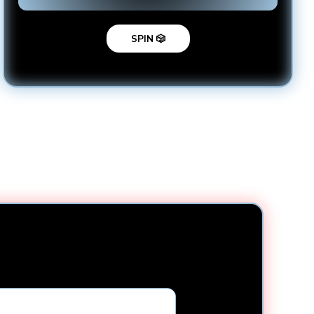
SPIN 🎲