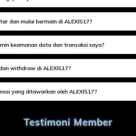
ar dan mulai bermain di ALEXIS17?
min keamanan data dan transaksi saya?
 dan withdraw di ALEXIS17?
mosi yang ditawarkan oleh ALEXIS17?
Testimoni Member