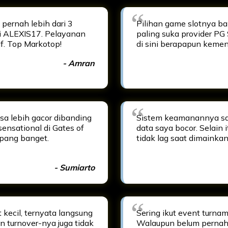
 pernah lebih dari 3
Pilihan game slotnya ba
di ALEXIS17. Pelayanan
paling suka provider PG 
f. Top Markotop!
di sini berapapun keme
- Amran
a lebih gacor dibanding
Sistem keamanannya san
sensational di Gates of
data saya bocor. Selain i
mpang banget.
tidak lag saat dimainkan
- Sumiarto
 kecil, ternyata langsung
Sering ikut event turna
turnover-nya juga tidak
Walaupun belum pernah j