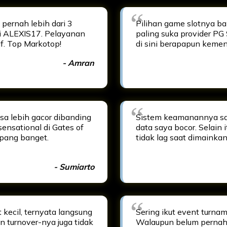
 pernah lebih dari 3
Pilihan game slotnya ba
di ALEXIS17. Pelayanan
paling suka provider PG 
f. Top Markotop!
di sini berapapun keme
- Amran
a lebih gacor dibanding
Sistem keamanannya san
sensational di Gates of
data saya bocor. Selain i
mpang banget.
tidak lag saat dimainkan
- Sumiarto
 kecil, ternyata langsung
Sering ikut event turna
turnover-nya juga tidak
Walaupun belum pernah j