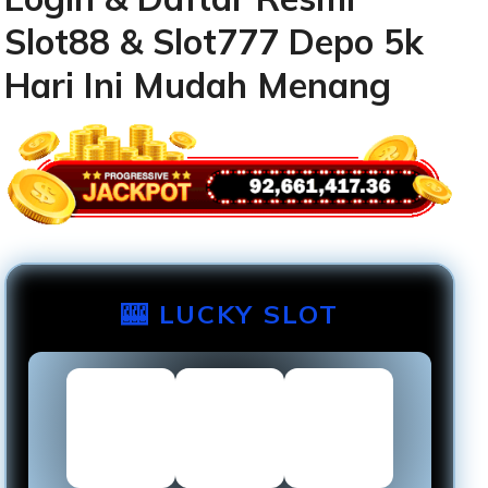
Slot88 & Slot777 Depo 5k
Hari Ini Mudah Menang
🎰 LUCKY SLOT