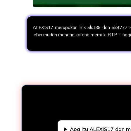
ALEXIS17 merupakan link Slot88 dan Slot777 
lebih mudah menang karena memiliki RTP Tinggi
Loading...
Apa itu ALEXIS17 dan me