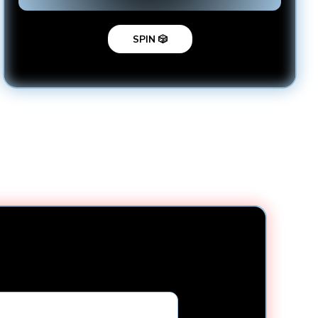
SPIN 🎲