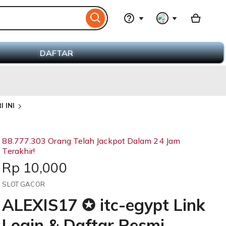
DAFTAR
 INI
88.777.303 Orang Telah Jackpot Dalam 24 Jam
Terakhir!
Price:
Rp 10,000
SLOT GACOR
ALEXIS17 ✪ itc-egypt Link
Login & Daftar Resmi