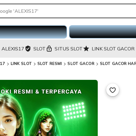
ALEXIS17
SLOT
SITUS SLOT
LINK SLOT GACOR
S17
LINK SLOT
SLOT RESMI
SLOT GACOR
SLOT GACOR HARI