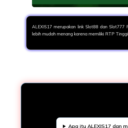
ALEXIS17 merupakan link Slot88 dan Slot777 
lebih mudah menang karena memiliki RTP Tinggi
Loading...
Apa itu ALEXIS17 dan me