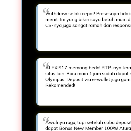
Withdraw selalu cepat! Prosesnya tidak
menit. Ini yang bikin saya betah main 
CS-nya juga sangat ramah dan responsi
ALEXIS17 memang beda! RTP-nya teras
situs lain. Baru main 1 jam sudah dapat 
Olympus. Deposit via e-wallet juga ga
Rekomended!
Awalnya ragu, tapi setelah coba deposit
dapat Bonus New Member 100%! Aturan 