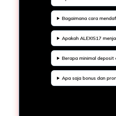
Bagaimana cara mendaft
Apakah ALEXIS17 menja
Berapa minimal deposit
Apa saja bonus dan pro