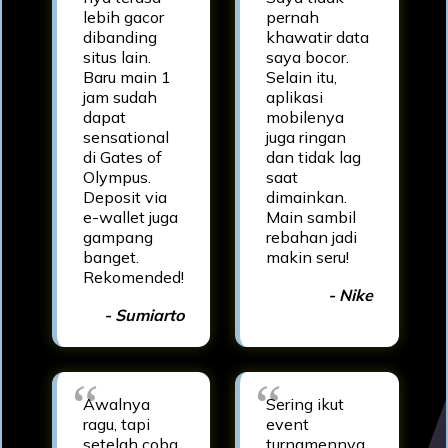
lebih gacor
pernah
dibanding
khawatir data
situs lain.
saya bocor.
Baru main 1
Selain itu,
jam sudah
aplikasi
dapat
mobilenya
sensational
juga ringan
di Gates of
dan tidak lag
Olympus.
saat
Deposit via
dimainkan.
e-wallet juga
Main sambil
gampang
rebahan jadi
banget.
makin seru!
Rekomended!
- Nike
- Sumiarto
Awalnya
Sering ikut
ragu, tapi
event
setelah coba
turnamennya,