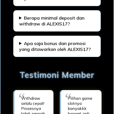
Berapa minimal deposit dan
withdraw di ALEXIS17?
Apa saja bonus dan promosi
yang ditawarkan oleh ALEXIS17?
Testimoni Member
Withdraw
Pilihan game
selalu cepat!
slotnya
Prosesnya
banyakkk
tidak pernah
banget, jadi