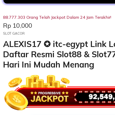
88.777.303 Orang Telah Jackpot Dalam 24 Jam Terakhir!
Price:
Rp 10,000
SLOT GACOR
ALEXIS17 ✪ itc-egypt Link L
Daftar Resmi Slot88 & Slot7
Hari Ini Mudah Menang