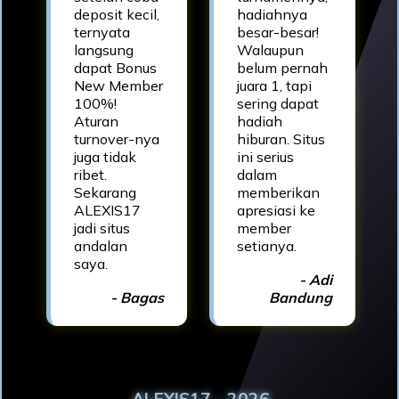
deposit kecil,
hadiahnya
ternyata
besar-besar!
langsung
Walaupun
dapat Bonus
belum pernah
New Member
juara 1, tapi
100%!
sering dapat
Aturan
hadiah
turnover-nya
hiburan. Situs
juga tidak
ini serius
ribet.
dalam
Sekarang
memberikan
ALEXIS17
apresiasi ke
jadi situs
member
andalan
setianya.
saya.
- Adi
- Bagas
Bandung
ALEXIS17 - 2026