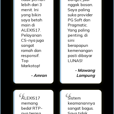
lebih dari 3
nggak bosan.
menit. Ini
Saya paling
yang bikin
suka provider
saya betah
PG Soft dan
main di
Pragmatic.
ALEXIS17.
Yang paling
Pelayanan
penting, di
CS-nya juga
sini
sangat
berapapun
ramah dan
kemenangan
responsif.
pasti dibayar
Top
LUNAS!
Markotop!
- Mawang
- Amran
Lampung
ALEXIS17
Sistem
memang
keamanannya
beda! RTP-
sangat bagus.
nya terasa
Saya tidak